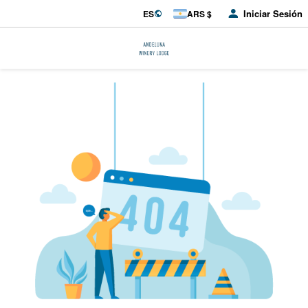
Iniciar Sesión
ES
ARS $