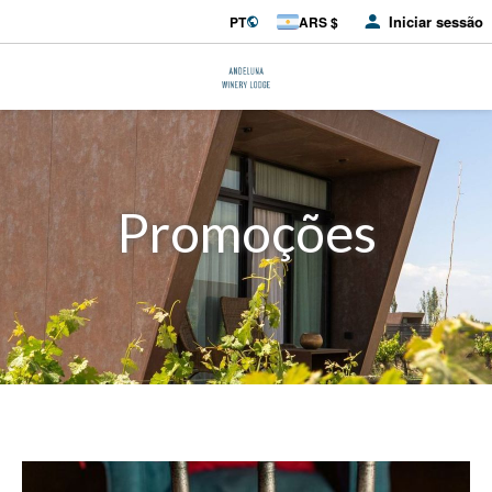
Iniciar sessão
PT
ARS $
Promoções